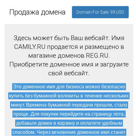
Продажа домена
Domain For Sale: 99 USD
Здесь может быть Ваш вебсайт. Имя
CAMILY.RU продается и размещено в
магазине доменов REG.RU.
Приобретите доменное имя и загрузите
свой вебсайт.
Это доменное имя для бизнеса можно безопасно
купить без бумажной волокиты в течение нескольких
минут. Времена бумажной передачи прошли, стало
проще. Для покупки перейдите на страницу лота,
добавьте домен в корзину и оплатите удобным
способом. Через мгновение доменное имя станет